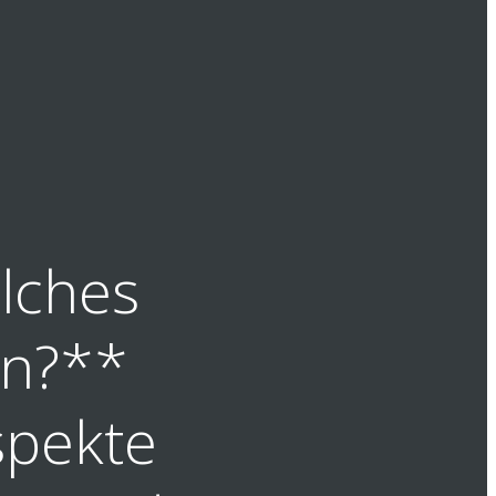
lches
en?**
Aspekte