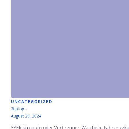
UNCATEGORIZED
2tiptop
-
August 29, 2024
**Elektroauto oder Verbrenner: Was beim Fahrzeugka