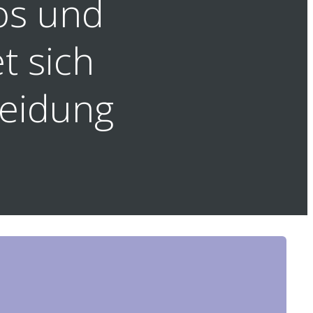
os und
t sich
heidung