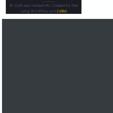
© 2026 auto-verkauf.info. Created for free
Colibri
using WordPress and